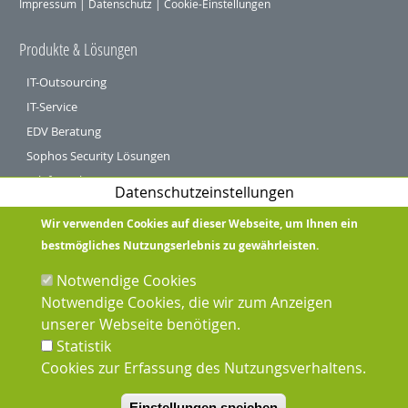
Impressum
|
Datenschutz
|
Cookie-Einstellungen
Produkte & Lösungen
IT-Outsourcing
IT-Service
EDV Beratung
Sophos Security Lösungen
Telefonanlagen
Datenschutzeinstellungen
Öffentliche Hand und Verbände
Wir verwenden Cookies auf dieser Webseite, um Ihnen ein
Service
bestmögliches Nutzungserlebnis zu gewährleisten.
Support
Notwendige Cookies
Kundenlogin
Notwendige Cookies, die wir zum Anzeigen
unserer Webseite benötigen.
Sprachen
Statistik
Cookies zur Erfassung des Nutzungsverhaltens.
Deutsch
Englisch
Einstellungen speichen