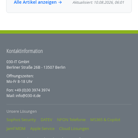
Alle Artikel anzeigen →
Aktualisiert: 10.08.2026, 06:01
Kontaktinformation
030-IT GmbH
Berliner Straße 26B - 13507 Berlin
Öffnungszeiten:
Mo-Fr 8-18 Uhr
Fon: +49 (0)30 3974 3974
Mail: info@030-it.de
Unsere Lösungen
Sophos Security
DATEV
NFON Telefonie
MS365 & Copilot
Jamf MDM
Apple Service
Cloud Lösungen