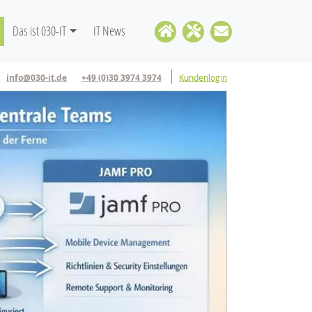
Das ist 030-IT
IT News
info@030-it.de
+49 (0)30 3974 3974
Kundenlogin