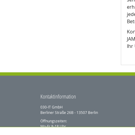
erh
jed
Bet
Kon
JAM
Ihr
Kontaktinformation
030-IT GmbH
Berliner Straße 26B - 13507 Berlin
Öffnungszeiten:
Mo-Fr 8-18 Uhr
Fon: +49 (0)30 3974 3974