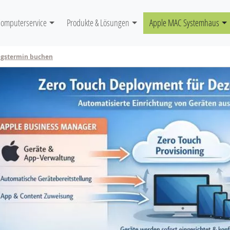
igation
Computerservice
Produkte & Lösungen
Apple MAC Systemhaus
ngstermin buchen