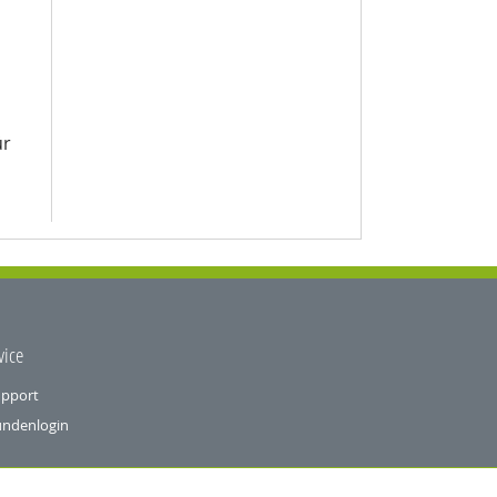
ür
vice
pport
ndenlogin
achen