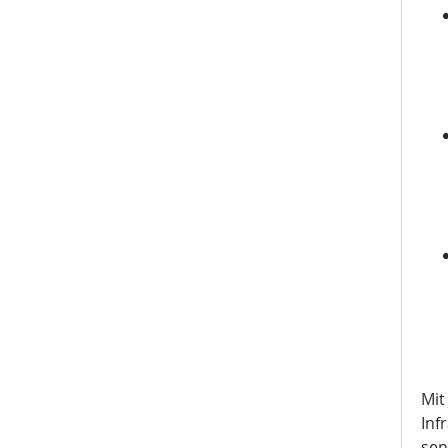
Mit
Inf
sen