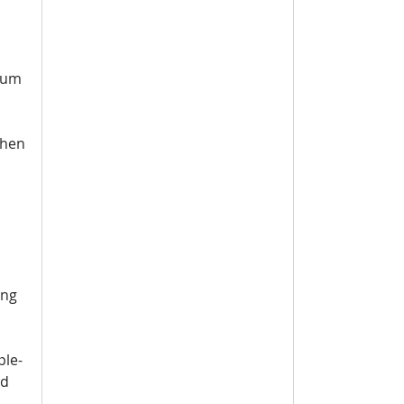
, um
chen
ung
ple-
nd