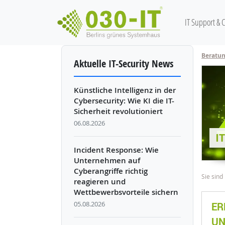
Hauptnav
IT Support & 
Direkt zum Inhalt
Beratu
Aktuelle IT-Security News
Künstliche Intelligenz in der
Cybersecurity: Wie KI die IT-
Sicherheit revolutioniert
06.08.2026
I
Incident Response: Wie
Unternehmen auf
Cyberangriffe richtig
Pfadn
Sie sind 
reagieren und
Wettbewerbsvorteile sichern
05.08.2026
ER
UN