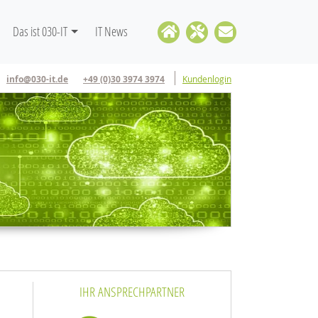
Das ist 030-IT
IT News
info@030-it.de
+49 (0)30 3974 3974
Kundenlogin
IHR ANSPRECHPARTNER