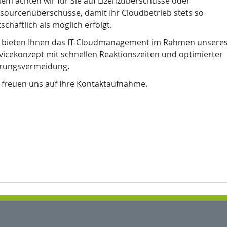
em achten wir für Sie auf Lizenzüberschüsse oder
sourcenüberschüsse, damit Ihr Cloudbetrieb stets so
tschaftlich als möglich erfolgt.
 bieten Ihnen das IT-Cloudmanagement im Rahmen unsere
vicekonzept mit schnellen Reaktionszeiten und optimierter
rungsvermeidung.
 freuen uns auf Ihre Kontaktaufnahme.