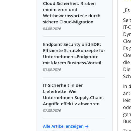
Cloud-Sicherheit: Risiken
minimieren und
„Es
Wettbewerbsvorteile durch
Sei
sichere Cloud-Migration
IT-
04.08.2026
Dyn
Clo
Endpoint-Security und EDR:
Es 
Effiziente Schutzkonzepte für
Clo
Unternehmens-Endgeräte
die
mit klarem Business-Vorteil
Die
03.08.2026
Sch
IT-Sicherheit in der
In 
Lieferkette: Wie
an
:
Unternehmen Supply-Chain-
lei
Angriffe effektiv abwehren
ode
02.08.2026
gen
Bus
Alle Artikel anzeigen →