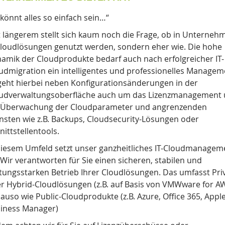
 könnt alles so einfach sein…“
t längerem stellt sich kaum noch die Frage, ob
in Unterneh
Cloudlösungen genutzt werden, sondern eher wie. Die hohe
amik der Cloudprodukte bedarf auch nach erfolgreicher IT-
udmigration ein intelligentes
und
professionelles Managem
geht hierbei
neben
Konfigurationsänderungen in der
udverwaltungsoberfläche auch um das Lizenzmanagement
 Überwachung der Cloudparameter und angrenzenden
nsten wie z.B. Backups,
Cloudsecurity-Lösungen
oder
nittstellentools.
diesem Umfeld setzt unser ganzheitliches IT-Cloudmanagem
 Wir
verantworten für Sie einen sicheren, stabilen und
stungsstarken Betrieb Ihrer Cloudlösungen. Das umfasst Pri
r Hybrid-Cloudlösungen (z.B. auf Basis von VMWware for A
auso wie
Public-Cloudprodukte
(z.B. Azure, Office 365, Appl
iness Manager)