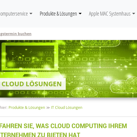
igation
Computerservice
Produkte & Lösungen
Apple MAC Systemhaus
ngstermin buchen
T CLOUD LÖSUNGEN
avigation
hier:
Produkte & Lösungen
IT Cloud Lösungen
FAHREN SIE, WAS CLOUD COMPUTING IHREM
TERNEHMEN ZU BIETEN HAT