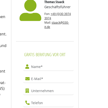
Thomas Staack
Geschäftsführer
Fon:
+49 (0)30 3974
men
3974
Mail:
staack@030-
it.de
ent.
 und
GRATIS BERATUNG VOR ORT
Name
ent
E-Mail
vat-
WS)
Unternehmen
e
Telefon