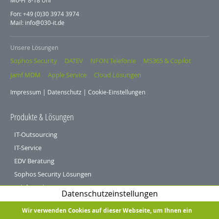
Mo-Fr 8-18 Uhr
Fon: +49 (0)30 3974 3974
Mail: info@030-it.de
Unsere Lösungen
Sophos Security
DATEV
NFON Telefonie
MS365 & Copilot
Jamf MDM
Apple Service
Cloud Lösungen
Impressum
|
Datenschutz
|
Cookie-Einstellungen
Produkte & Lösungen
IT-Outsourcing
IT-Service
EDV Beratung
Sophos Security Lösungen
Telefonanlagen
Datenschutzeinstellungen
Öffentliche Hand und Verbände
Wir verwenden Cookies auf dieser Webseite, um Ihnen ein
Service