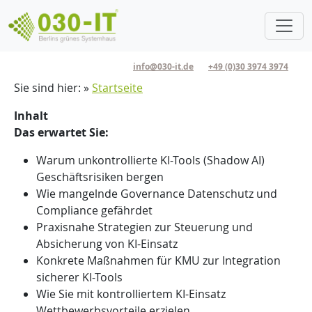
Direkt zum Inhalt
info@030-it.de
+49 (0)30 3974 3974
Pfadnavigation
Sie sind hier:
Startseite
Inhalt
Das erwartet Sie:
Warum unkontrollierte KI-Tools (Shadow AI)
Geschäftsrisiken bergen
Wie mangelnde Governance Datenschutz und
Compliance gefährdet
Praxisnahe Strategien zur Steuerung und
Absicherung von KI-Einsatz
Konkrete Maßnahmen für KMU zur Integration
sicherer KI-Tools
Wie Sie mit kontrolliertem KI-Einsatz
Wettbewerbsvorteile erzielen