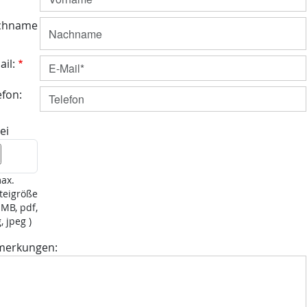
chname
ail:
efon:
ei
max.
teigröße
 MB, pdf,
, jpeg )
merkungen: