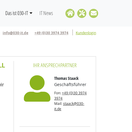
Das ist 030-IT
IT News
info@030-it.de
+49 (0)30 3974 3974
Kundenlogin
LL
IHR ANSPRECHPARTNER
Thomas Staack
ir
Geschäftsführer
Fon:
+49 (0)30 3974
3974
Mail:
staack@030-
it.de