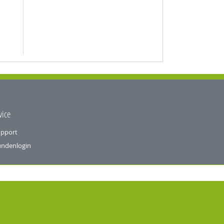
vice
pport
ndenlogin
achen
utsch
glisch