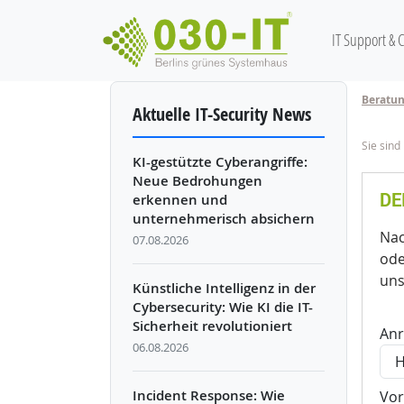
Hauptnav
IT Support & 
Direkt zum Inhalt
Beratu
Aktuelle IT-Security News
Pfadn
Sie sind 
KI-gestützte Cyberangriffe:
Neue Bedrohungen
DE
erkennen und
unternehmerisch absichern
Nac
07.08.2026
ode
uns
Künstliche Intelligenz in der
Cybersecurity: Wie KI die IT-
Sicherheit revolutioniert
Anr
06.08.2026
Incident Response: Wie
Vo