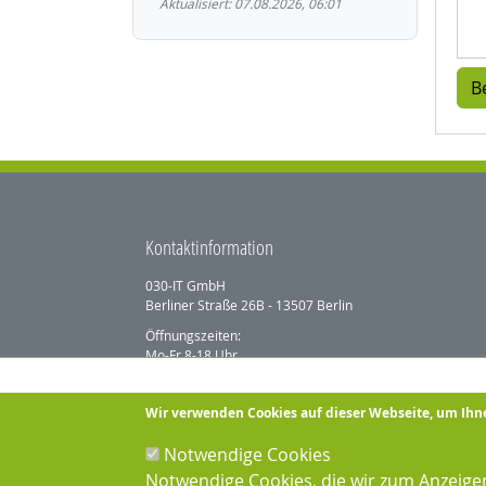
Aktualisiert: 07.08.2026, 06:01
Kontaktinformation
030-IT GmbH
Berliner Straße 26B - 13507 Berlin
Öffnungszeiten:
Mo-Fr 8-18 Uhr
Fon: +49 (0)30 3974 3974
Mail: info@030-it.de
Wir verwenden Cookies auf dieser Webseite, um Ihn
Notwendige Cookies
Unsere Lösungen
Notwendige Cookies, die wir zum Anzeige