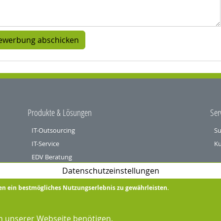
Produkte & Lösungen
Ser
IT-Outsourcing
Su
IT-Service
Ku
EDV Beratung
Spr
Datenschutzeinstellungen
Sophos Security Lösungen
De
Telefonanlagen
en ein bestmögliches Nutzungserlebnis zu gewährleisten.
En
Öffentliche Hand und Verbände
n unserer Webseite benötigen.