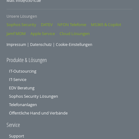
Mail: info@030-it.de
Unsere Lösungen
Sophos Security
DATEV
NFON Telefonie
MS365 & Copilot
Jamf MDM
Apple Service
Cloud Lösungen
Impressum
|
Datenschutz
|
Cookie-Einstellungen
Produkte & Lösungen
IT-Outsourcing
IT-Service
EDV Beratung
Sophos Security Lösungen
Telefonanlagen
Öffentliche Hand und Verbände
Service
Support